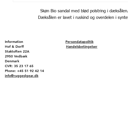
Skøn Bio sandal med blød polstring i dæksålen
Dæksålen er lavet i ruskind og overdelen i synte
Information
Persondatapolitik
Hof & Dorff
Handelsbetingelser
Staktoften 22A
2950 Vedbæk
Denmark
CVR: 35 23 17 65
Phone: +45 51 92 42 14
info@ruggedgear.dk