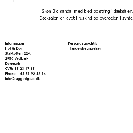
Skøn Bio sandal med blød polstring i dæksålen
Dæksålen er lavet i ruskind og overdelen i synte
Information
Persondatapolitik
Hof & Dorff
Handelsbetingelser
Staktoften 22A
2950 Vedbæk
Denmark
CVR: 35 23 17 65
Phone: +45 51 92 42 14
info@ruggedgear.dk