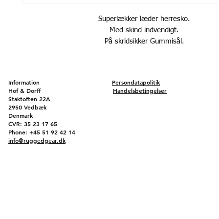
Superlækker læder herresko.
Med skind indvendigt.
På skridsikker Gummisål.
Information
Persondatapolitik
Hof & Dorff
Handelsbetingelser
Staktoften 22A
2950 Vedbæk
Denmark
CVR: 35 23 17 65
Phone: +45 51 92 42 14
info@ruggedgear.dk