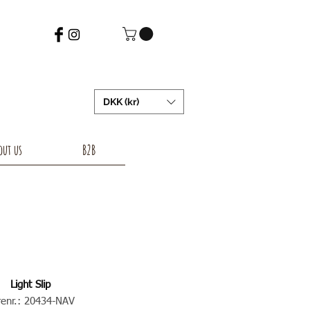
DKK (kr)
out us
B2B
Light Slip
renr.: 20434-NAV