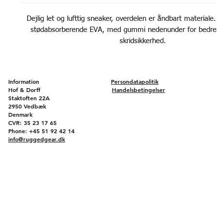
Dejlig let og lufttig sneaker, overdelen er åndbart materiale.
stødabsorberende EVA, med gummi nedenunder for bedre s
skridsikkerhed.
Information
Persondatapolitik
Hof & Dorff
Handelsbetingelser
Staktoften 22A
2950 Vedbæk
Denmark
CVR: 35 23 17 65
Phone: +45 51 92 42 14
info@ruggedgear.dk